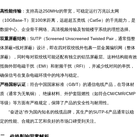
高性能传输
：支持高达250MHz的带宽，可稳定运行万兆以太网
（10GBase-T）至100米距离，远超超五类线（Cat5e）的千兆能力，是
数据中心、企业骨干网络、高清视频传输及智能楼宇系统的理想选择。
双重屏蔽结构
：SUTP（Screened Unscreened Twisted Pair，通常指整
体屏蔽+线对屏蔽）设计，即在四对双绞线外包裹一层金属编织网（整体
屏蔽），同时每对双绞线可能还配有独立的铝箔屏蔽层。这种结构能有效
抵御外部电磁干扰（EMI）和射频干扰（RFI），并减少线对间的串扰，
确保信号在复杂电磁环境中的纯净与稳定。
严格国标认证
：符合中国国家标准（GB/T）的通信电线产品，在导体材
质（通常为无氧铜）、绝缘材料、外护套阻燃性（如符合CM/CMR/CMP
等级）等方面有严格规定，保障了产品的安全性与耐用性。
“奋进达”作为国内知名的线缆品牌，其生产的SUTP-6产品通常以稳
定的性能、合规的工艺和良好的市场口碑受到关注。
二、价格影响因素解析