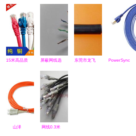
线供应 超
1726 CAT6
环保网线
镇文武包装
五类非屏蔽
六类直角弯
高速稳定，
用品厂 网
无氧铜过测
头网线评测
传输无忧的
络线包装的
试线的性能
短距离也能
千兆网络利
专业之选
与采购指南
发力，小投
器
（第2页）
入改善网速
体验
15米高品质
屏蔽网线选
东莞市龙飞
PowerSync
网线厂家直
购指南 供
五金电器连
包尔星克
销 机制一
应、批发、
锁批发的69
CAT7七类
体水晶头跳
价格与网络
五类阻水网
高速网络线
线，无氧铜
线选择
络线 性
10Gbps极
材质更稳定
能、应用与
速体验，珠
选购指南
光蓝5米线
缆
山泽
网线0.3米
C7PB05FL